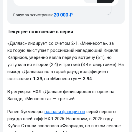
20 000 ₽
Бонус за регистрацию
Текущее положение в серии
«Даллас» лидирует со счетом 2-1. «Миннесота», за
которую выступает российский нападающий Кирилл
Капризов, уверенно взяла первую встречу (6:1), но
уступила во второй (2:4) и третьей (3:4 в овертайме). На
выход «Далласа» во второй раунд коэффициент
составляет
1.39
, на «Миннесоту» —
2.94
.
В регулярке НХЛ «Даллас» финишировал вторым на
Западе, «Миннесота» — третьей.
Ранее букмекеры
назвали фаворитов
серий первого
раунда плей-офф НХЛ-2026.
Напомним, в 2025 году
Кубок Стэнли завоевала «Флорида», но в этом сезоне