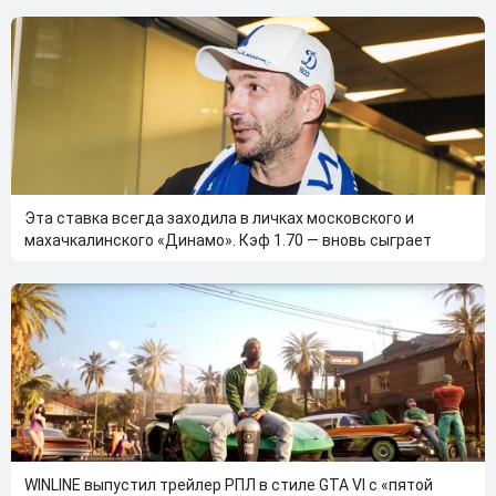
Эта ставка всегда заходила в личках московского и
махачкалинского «Динамо». Кэф 1.70 — вновь сыграет
WINLINE выпустил трейлер РПЛ в стиле GTA VI с «пятой