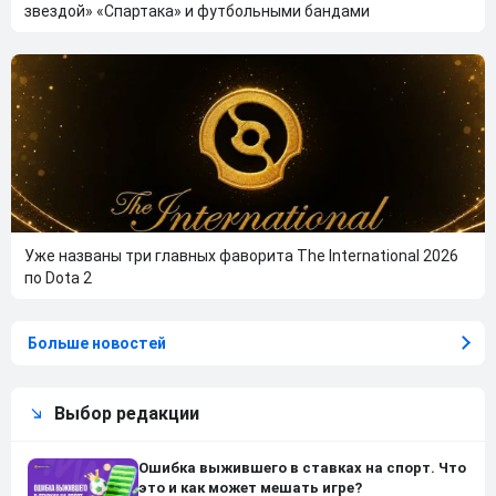
звездой» «Спартака» и футбольными бандами
Уже названы три главных фаворита The International 2026
по Dota 2
Больше новостей
Выбор редакции
Ошибка выжившего в ставках на спорт. Что
это и как может мешать игре?