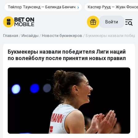
Тейлор Таунсенд — Белинда Бенчич
Каспер Рууд — Жуан Фонс
Войти
Главная
/
Инсайды
/
Новости букмекеров
/
Букмекеры назвали победи
Букмекеры назвали победителя Лиги наций
по волейболу после принятия новых правил