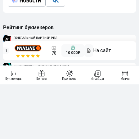
Рейтинг букмекеров
ГЕНЕРАЛЬНЫЙ ПАРТНЕР РПЛ
1
10 000₽
78
BETONMOBILE — ПАРТНЕР PARI 1 ЛИГА
2
71
20 000₽
3
107
30 000₽
BETONMOBILE — ПАРТНЕР ЛЕОН 2 ЛИГА
4
115
40 000₽