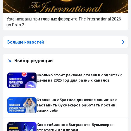
Уже названы три главных фаворита The International 2026
по Dota 2
Больше новостей
Выбор редакции
Сколько стоит реклама ставок в соцсетях?
Цены на 2025 год для разных каналов
Ставки на обратное движение линии: как
заставить букмекеров работать против
самих себя
Как стабильно обыгрывать букмекера:
стратегии для профи