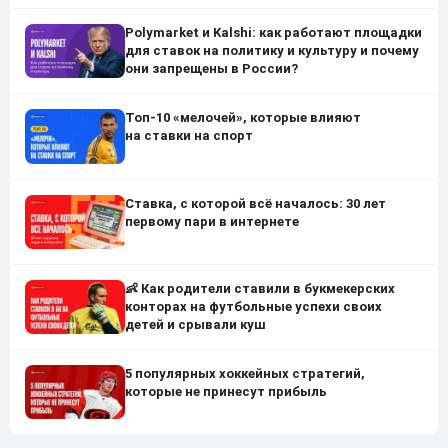
Polymarket и Kalshi: как работают площадки
для ставок на политику и культуру и почему
они запрещены в России?
Топ-10 «мелочей», которые влияют
на ставки на спорт
Ставка, с которой всё началось: 30 лет
первому пари в интернете
👶 Как родители ставили в букмекерских
конторах на футбольные успехи своих
детей и срывали куш
5 популярных хоккейных стратегий,
которые не принесут прибыль