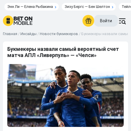
Энн Ли — Елена Рыбакина
Зизу Бергс — Бен Шелтон
Тейл
Войти
Главная
/
Инсайды
/
Новости букмекеров
/
Букмекеры назвали самый 
Букмекеры назвали самый вероятный счет
матча АПЛ «Ливерпуль» — «Челси»