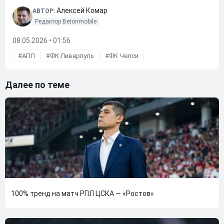
Алексей Комар
АВТОР:
Редактор Betonmobile
08.05.2026 • 01:56
АПЛ
ФК Ливерпуль
ФК Челси
Далее по теме
100% тренд на матч РПЛ ЦСКА — «Ростов»