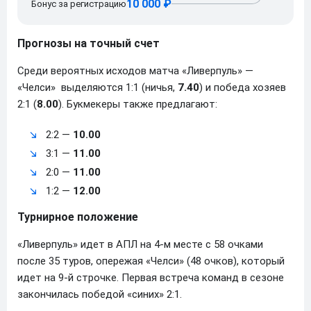
10 000 ₽
Бонус за регистрацию
Прогнозы на точный счет
Среди вероятных исходов матча «Ливерпуль» —
«Челси»
выделяются 1:1 (ничья,
7.40
) и победа хозяев
2:1 (
8.00
). Букмекеры также предлагают:
2:2 —
10.00
3:1 —
11.00
2:0 —
11.00
1:2 —
12.00
Турнирное положение
«Ливерпуль» идет в АПЛ на 4-м месте с 58 очками
после 35 туров, опережая «Челси» (48 очков), который
идет на 9-й строчке. Первая встреча команд в сезоне
закончилась победой «синих» 2:1.