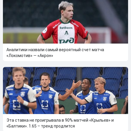
Аналитики назвали самый вероятный счет матча
«Локомотив» — «Акрон»
Эта ставка не проигрывала в 90% матчей «Крыльев» и
«Балтики». 1.65 – тренд продлится