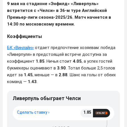
9 мая на стадионе «Энфилд» «Ливерпуль»
встретится с «Челси» в 36-м туре Английской
Премьер-лиги сезона-2025/26. Матч начнется в
14:30 по московскому времени.
Коэффициенты
БК «Винлайн»
отдает предпочтение хозяевам: победа
«Ливерпуля» в предстоящей встрече доступна за
коэффициент
1.85
. Ничья стоит
4.05
, а успех гостей
букмекеры оценивают в
3.90
. Тотал больше 2,5 голов
идет за
1.45
, меньше — в
2.88
. Шанс на голы от обеих
команд —
1.43
.
Ливерпуль обыграет Челси
Сделать ставку ›
1.85