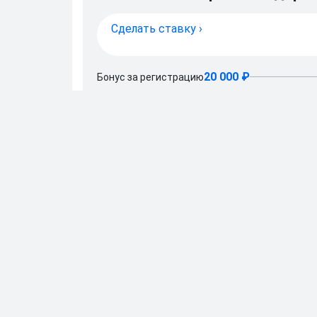
Сделать ставку ›
20 000 ₽
Бонус за регистрацию
Точный счет
Букмекеры прогнозируют следующие результа
0:2 —
6.40
0:1 —
7.00
1:2 —
7.40
1:1 —
8.00
0:3 —
8.60
1:3 —
10.00
Ман Сити разгромит Сандерл