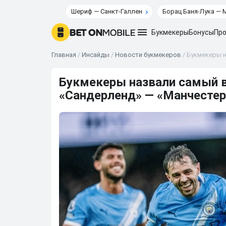
Шериф — Санкт-Галлен
Борац Баня-Лука — 
Букмекеры
Бонусы
Про
Главная
/
Инсайды
/
Новости букмекеров
/
Букмекеры н
Букмекеры назвали самый 
«Сандерленд» — «Манчестер