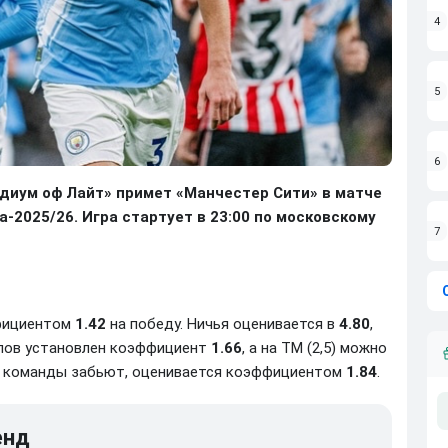
4
5
6
тэдиум оф Лайт» примет «Манчестер Сити» в матче
а-2025/26. Игра стартует в 23:00 по московскому
7
фициентом
1.42
на победу. Ничья оценивается в
4.80
,
 голов установлен коэффициент
1.66
, а на ТМ (2,5) можно
бе команды забьют, оценивается коэффициентом
1.84
.
енд