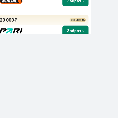
20 000₽
40 000₽
15 000₽
Промокоды