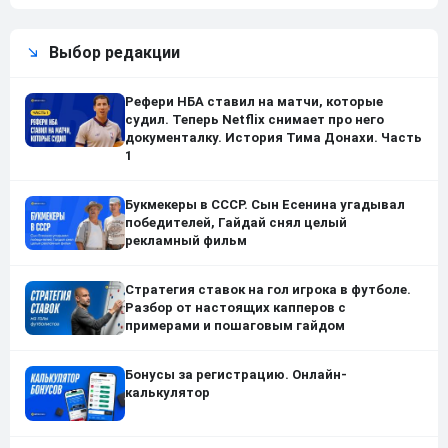
Выбор редакции
Рефери НБА ставил на матчи, которые
судил. Теперь Netflix снимает про него
документалку. История Тима Донахи. Часть
1
Букмекеры в СССР. Сын Есенина угадывал
победителей, Гайдай снял целый
рекламный фильм
Стратегия ставок на гол игрока в футболе.
Разбор от настоящих капперов с
примерами и пошаговым гайдом
Бонусы за регистрацию. Онлайн-
калькулятор