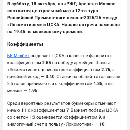
В субботу, 18 октября, на «РЖД Арене» в Москве
состоится центральный матч 12-го тура
Российской Премьер-лиги сезона-2025/26 между
«Локомотивом» и ЦСКА. Начало встречи намечено
на 19:45 по московскому времени.
Коэффициенты
БК Мелбет
выделяет ЦСКА в качестве фаворита с
коэффициентом
2.55
на победу армейцев. Шансы
«Локомотива» оцениваются коэффициентом
2.75
, а
ничейный исход —
3.40
. Ставки на общий тотал свыше
2,5 голов принимаются с коэффициентом
1.85
, а на
меньше —
1.95
.
Среди вероятных результатов букмекеры отмечают
ничью 1:1 с коэффициентом
7
. Вариант победы ЦСКА
со счетом 1:0 оценивается коэффициентом
9
, а
аналогичный счет в пользу «Локомотива» —
10
.