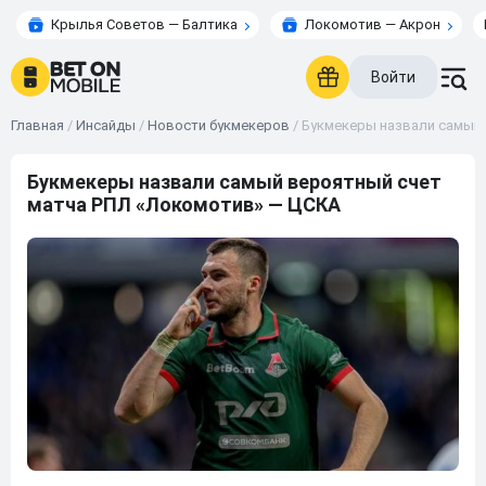
Крылья Советов — Балтика
Локомотив — Акрон
Войти
Главная
/
Инсайды
/
Новости букмекеров
/
Букмекеры назвали самый 
Букмекеры назвали самый вероятный счет
матча РПЛ «Локомотив» — ЦСКА