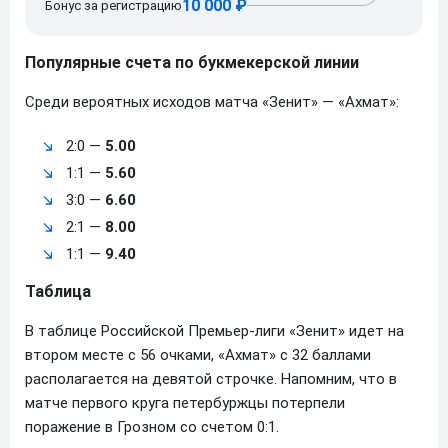
10 000 ₽
Бонус за регистрацию
Популярные счета по букмекерской линии
Среди вероятных исходов матча «Зенит» — «Ахмат»:
2:0 —
5.00
1:1 —
5.60
3:0 —
6.60
2:1 —
8.00
1:1 —
9.40
Таблица
В таблице Российской Премьер-лиги «Зенит» идет на
втором месте с 56 очками, «Ахмат» с 32 баллами
располагается на девятой строчке. Напомним, что в
матче первого круга петербуржцы потерпели
поражение в Грозном со счетом 0:1.