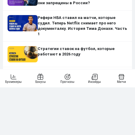
они запрещены в России?
Рефери НБА ставил на матчи, которые
судил. Теперь Netflix снимает про него
документалку. История Тима Донахи. Часть
1
Стратегии ставок на футбол, которые
работают в 2026 году
Книга «Сигнал и шум» Нейта Сильвера.
Краткое содержание для ставочника
Стратегия ставок на гол игрока в футболе.
Разбор от настоящих капперов с
примерами и пошаговым гайдом
Как стабильно обыгрывать букмекера:
стратегии для профи