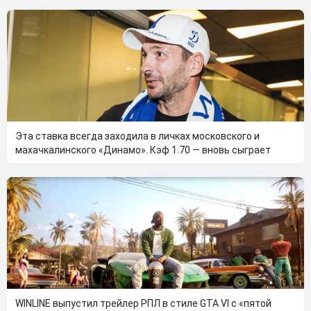
Эта ставка всегда заходила в личках московского и
махачкалинского «Динамо». Кэф 1.70 — вновь сыграет
WINLINE выпустил трейлер РПЛ в стиле GTA VI с «пятой