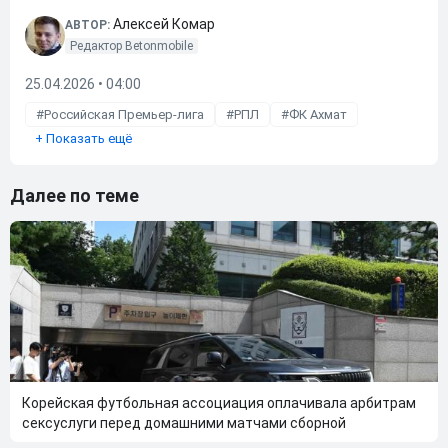
Алексей Комар
АВТОР:
Редактор Betonmobile
25.04.2026 • 04:00
Российская Премьер-лига
РПЛ
ФК Ахмат
+
Показать ещё
Далее по теме
Корейская футбольная ассоциация оплачивала арбитрам
сексуслуги перед домашними матчами сборной