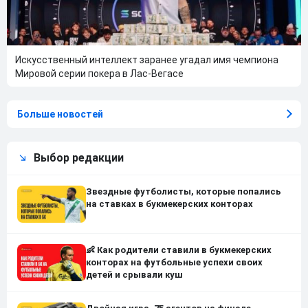
Искусственный интеллект заранее угадал имя чемпиона
Мировой серии покера в Лас-Вегасе
Больше новостей
Выбор редакции
Звездные футболисты, которые попались
на ставках в букмекерских конторах
👶 Как родители ставили в букмекерских
конторах на футбольные успехи своих
детей и срывали куш