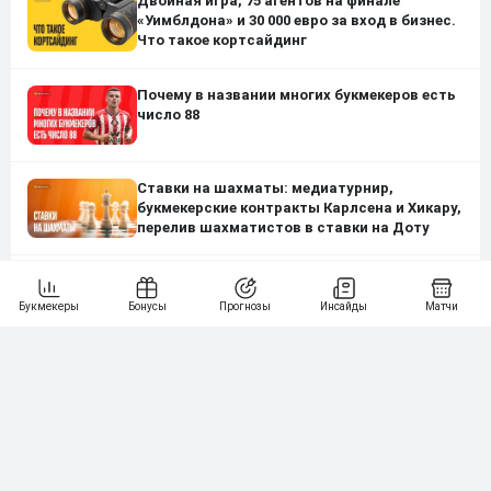
Двойная игра, 75 агентов на финале
«Уимблдона» и 30 000 евро за вход в бизнес.
Что такое кортсайдинг
Почему в названии многих букмекеров есть
число 88
Ставки на шахматы: медиатурнир,
букмекерские контракты Карлсена и Хикару,
перелив шахматистов в ставки на Доту
Заблуждение зеленого леса — когда детали
заслоняют глобальную картину
Нашли ошибку?
Сообщите нам
Подпишись на наши новости одним кликом: