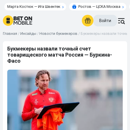
Марта Костюк — Ига Швентек
Ростов — ЦСКА Москва
Войти
Главная
/
Инсайды
/
Новости букмекеров
/
Букмекеры назвали точный
Букмекеры назвали точный счет
товарищеского матча Россия — Буркина-
Фасо