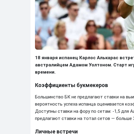
18 января испанец Карлос Алькарас встрет
австралийцем Адамом Уолтоном. Старт иг
времени.
Коэффициенты букмекеров
Большинство БК не предлагают ставки на выи
вероятность успеха испанца оценивается к
Доступны ставки на фору по сетам: -1,5 для 
предлагают ставки на тотал сетов — больше 
Личные встречи