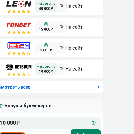
40 000₽
15 000₽
3 000₽
10 000₽
Смотреть всех
Бонусы букмекеров
10 000₽