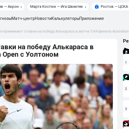
в — Акрон
Марта Костюк — Ига Швентек
Ростов — ЦСКА
гнозы
Матч-центр
Новости
Калькуляторы
Приложения
е принимают ставки на победу Алькараса в матче 1/64 финала Australia
Ре
авки на победу Алькараса в
n Open c Уолтоном
1
2
3