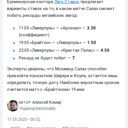
Букмекерская контора
Лига Ставок
предлагает
варианты ставок на то, в каком матче Салах сможет
побить рекорды английских звезд:
11.05 «Ливерпуль» — «Арсенал» —
3.30
(коэффициент)
19.05 «Брайтон» — «Ливерпуль» —
1.50
25.05 «Ливерпуль» — «Кристал Пэлас» —
4.50
Рекорд не будет побит —
7
Эксперты уверены, что Мохамед Салах способен
превзойти показатели Ширера и Коула, остается лишь
определить точную дату. Наиболее вероятным сроком
считается матч с «Брайтоном» 19 мая.
Алексей Комар
АВТОР:
Редактор Betonmobile
11.05.2025 • 00:52