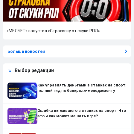
«МЕЛБЕТ» запустил «Страховку от скуки РПЛ»
Больше новостей
Выбор редакции
Как управлять деньгами в ставках на спорт:
полный гид по банкролл-менеджменту
Ошибка выжившего в ставках на спорт. Что
это и как может мешать игре?