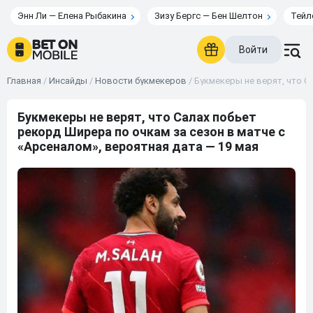
Энн Ли — Елена Рыбакина
Зизу Бергс — Бен Шелтон
Тейл
Войти
Главная
/
Инсайды
/
Новости букмекеров
/
Букмекеры не верят, что С
Букмекеры не верят, что Салах побьет
рекорд Ширера по очкам за сезон в матче с
«Арсеналом», вероятная дата — 19 мая