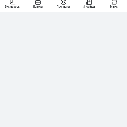
115
40 000₽
5
15 000₽
141
6
3 000₽
19
7
64
10 000₽
Смотреть всех
Бонусы букмекеров
10 000₽