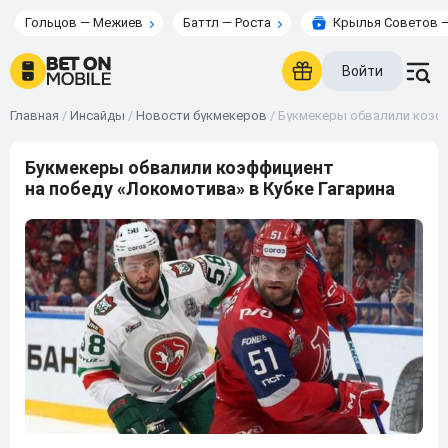
Гольцов — Межиев
Баттл — Роста
Крылья Советов —
Войти
Главная
/
Инсайды
/
Новости букмекеров
/
Букмекеры обвалили коэфф
Букмекеры обвалили коэффициент
на победу «Локомотива» в Кубке Гагарина