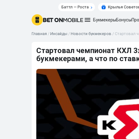
Баттл — Роста
Крылья Советов
Букмекеры
Бонусы
Про
Главная
/
Инсайды
/
Новости букмекеров
/
Стартовал ч
Стартовал чемпионат КХЛ 3
букмекерами, а что по став