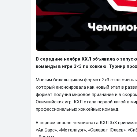
В середине ноября КХЛ объявила о запуске
команды в игре 3×3 по хоккею. Турнир про
Многим болельщикам формат 3х3 стал очень ин
который анонсировала как новый этап в разви
формат получил мировое признание и в скор
Олимпийских игр. КХЛ стала первой лигой в м
профессиональных хоккейных команд.
В первом сезоне чемпионата КХЛ 3х3 принимаю
«Ак Барс», «Металлург», «Салават Юлаев», «Си