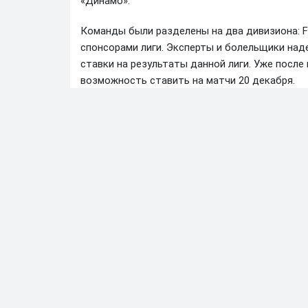
«Динамо».
Команды были разделены на два дивизиона: Fo
спонсорами лиги. Эксперты и болельщики наде
ставки на результаты данной лиги. Уже посл
возможность ставить на матчи 20 декабря.
Дмитрий Малик
АВТОР:
Редактор букмекерских новостей
19.12.2024 • 21:31
Далее по теме