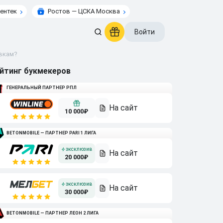
ентек
Ростов — ЦСКА Москва
Войти
авкам?
йтинг букмекеров
ГЕНЕРАЛЬНЫЙ ПАРТНЕР РПЛ
10 000₽
BETONMOBILE — ПАРТНЕР PARI 1 ЛИГА
20 000₽
30 000₽
BETONMOBILE — ПАРТНЕР ЛЕОН 2 ЛИГА