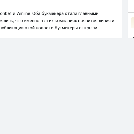
nbet и Winline. Оба букмекера стали главными
ялись, что именно в этих компаниях появится линия и
е публикации этой новости букмекеры открыли