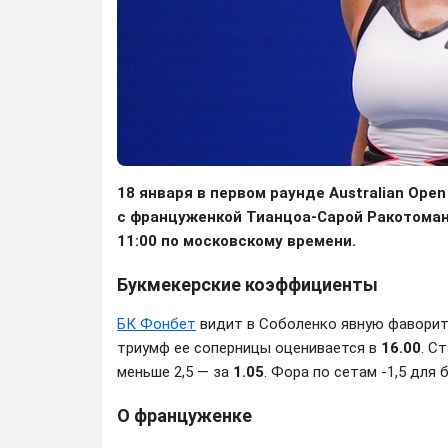
18 января в первом раунде Australian Ope
с француженкой Тианцоа-Сарой Ракотоман
11:00 по московскому времени.
Букмекерские коэффициенты
БК Фонбет
видит в Соболенко явную фавори
триумф ее соперницы оценивается в
16.00
. С
меньше 2,5 — за
1.05
. Фора по сетам -1,5 для
О француженке