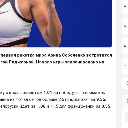
4
5
6
n первая ракетка мира Арина Соболенко встретится
гой Раджаоной. Начало игры запланировано на
7
тку с коэффициентом
1.01
на победу, в то время как
тавка на тотал сетов больше 2,5 предлагают за
9.35
,
 белоруски идет за
1.06
и +1,5 для француженки за
8.55
.