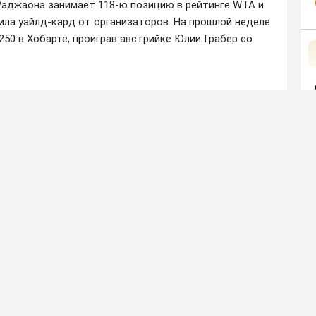
аджаона занимает 118-ю позицию в рейтинге WTA и
ила уайлд-кард от организаторов. На прошлой неделе
50 в Хобарте, проиграв австрийке Юлии Грабер со
нском одиночном разряде на Australian Open-2025,
, 2:6, 7:5. Для 30-летней теннисистки это стал
 вероятностью 26%, считают букмекеры
.