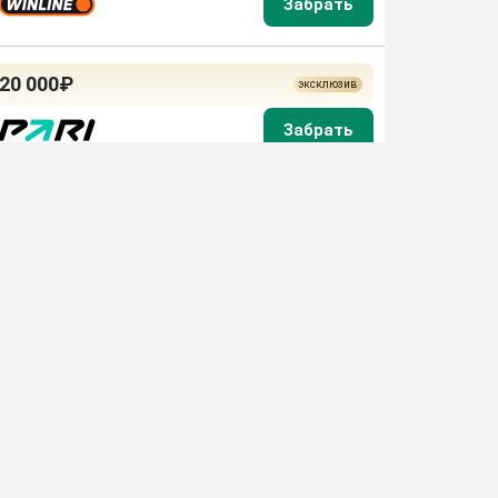
20 000₽
40 000₽
15 000₽
Промокоды