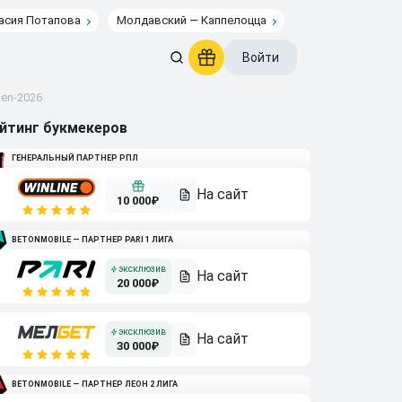
асия Потапова
Молдавский — Каппелоцца
Войти
en-2026
йтинг букмекеров
ГЕНЕРАЛЬНЫЙ ПАРТНЕР РПЛ
10 000₽
BETONMOBILE — ПАРТНЕР PARI 1 ЛИГА
20 000₽
30 000₽
BETONMOBILE — ПАРТНЕР ЛЕОН 2 ЛИГА