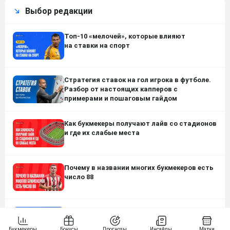
Выбор редакции
Топ-10 «мелочей», которые влияют
на ставки на спорт
Стратегия ставок на гол игрока в футболе.
Разбор от настоящих капперов с
примерами и пошаговым гайдом
Как букмекеры получают лайв со стадионов
и где их слабые места
Почему в названии многих букмекеров есть
число 88
Ставки на обратное движение линии: как
заставить букмекеров работать против
самих себя