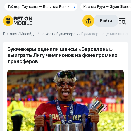
Тейлор Таунсенд — Белинда Бенчич
Каспер Рууд — Жуан Фонс
Войти
Главная
/
Инсайды
/
Новости букмекеров
/
Букмекеры оценили шансы 
Букмекеры оценили шансы «Барселоны»
выиграть Лигу чемпионов на фоне громких
трансферов