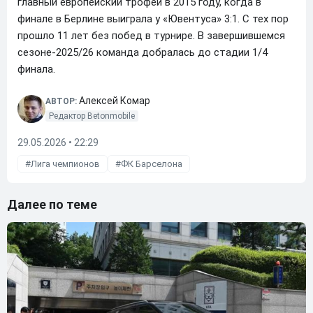
главный европейский трофей в 2015 году, когда в
финале в Берлине выиграла у «Ювентуса» 3:1. С тех пор
прошло 11 лет без побед в турнире. В завершившемся
сезоне-2025/26 команда добралась до стадии 1/4
финала.
Алексей Комар
АВТОР:
Редактор Betonmobile
29.05.2026 • 22:29
Лига чемпионов
ФК Барселона
Далее по теме