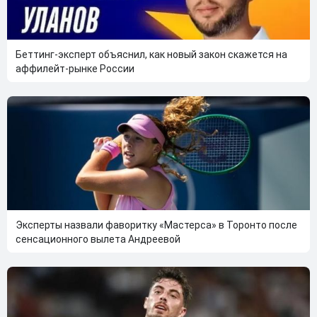
Беттинг-эксперт объяснил, как новый закон скажется на
аффилейт-рынке России
Эксперты назвали фаворитку «Мастерса» в Торонто после
сенсационного вылета Андреевой