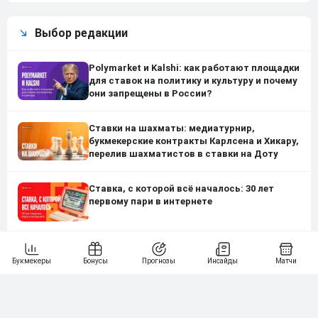
Выбор редакции
Polymarket и Kalshi: как работают площадки
для ставок на политику и культуру и почему
они запрещены в России?
Ставки на шахматы: медиатурнир,
букмекерские контракты Карлсена и Хикару,
перелив шахматистов в ставки на Доту
Ставка, с которой всё началось: 30 лет
первому пари в интернете
Как стабильно обыгрывать букмекера:
стратегии для профи
Двойная игра, 75 агентов на финале