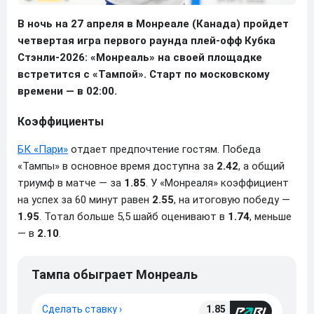
В ночь на 27 апреля в Монреале (Канада) пройдет
четвертая игра первого раунда плей-офф Кубка
Стэнли-2026: «Монреаль» на своей площадке
встретится с «Тампой». Старт по московскому
времени — в 02:00.
Коэффициенты
БК «Пари»
отдает предпочтение гостям. Победа
«Тампы» в основное время доступна за
2.42
, а общий
триумф в матче — за
1.85
. У «Монреаля» коэффициент
на успех за 60 минут равен
2.55
, на итоговую победу —
1.95
. Тотал больше 5,5 шайб оценивают в
1.74
, меньше
— в
2.10
.
Тампа обыграет Монреаль
Сделать ставку ›
1.85