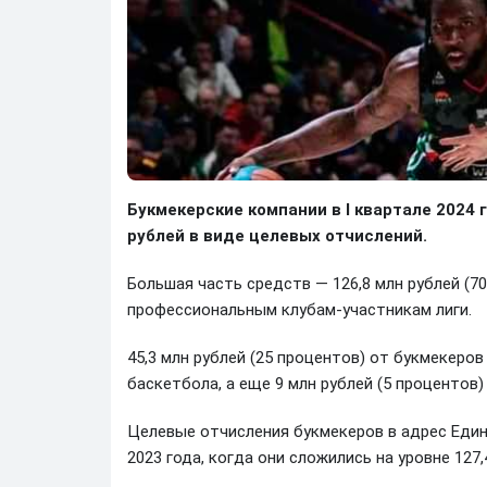
Букмекерские компании в I квартале 2024 
рублей в виде целевых отчислений.
Большая часть средств — 126,8 млн рублей (7
профессиональным клубам-участникам лиги.
45,3 млн рублей (25 процентов) от букмекер
баскетбола, а еще 9 млн рублей (5 процентов)
Целевые отчисления букмекеров в адрес Един
2023 года, когда они сложились на уровне 127,