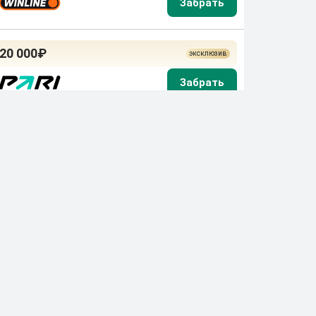
20 000₽
40 000₽
15 000₽
Промокоды