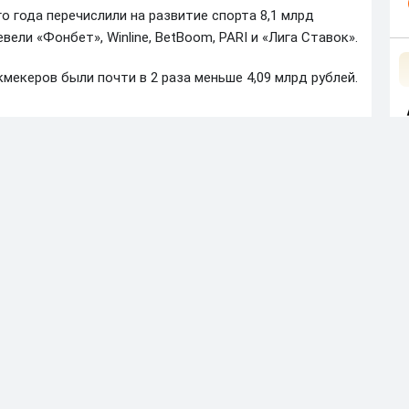
о года перечислили на развитие спорта 8,1 млрд
вели «Фонбет», Winline, BetBoom, PARI и «Лига Ставок».
кмекеров были почти в 2 раза меньше 4,09 млрд рублей.