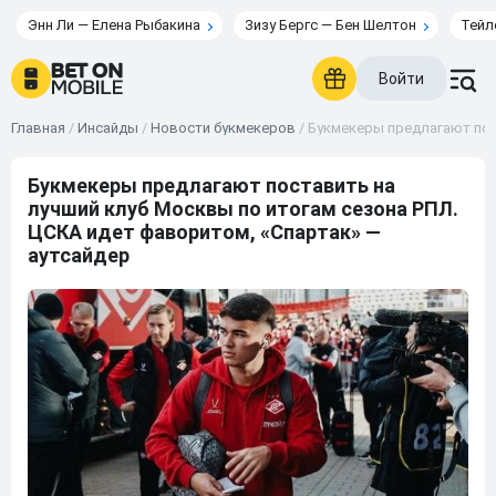
Энн Ли — Елена Рыбакина
Зизу Бергс — Бен Шелтон
Тейл
Войти
Главная
/
Инсайды
/
Новости букмекеров
/
Букмекеры предлагают пос
Букмекеры предлагают поставить на
лучший клуб Москвы по итогам сезона РПЛ.
ЦСКА идет фаворитом, «Спартак» —
аутсайдер