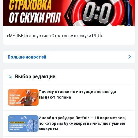
«МЕЛБЕТ» запустил «Страховку от скуки РПЛ»
Больше новостей
Выбор редакции
Почему ставки по интуиции не всегда
выдают попана
Инсайд трейдера Betfair — 18 параметров,
по которым букмекеры вычисляют умные
аккаунты