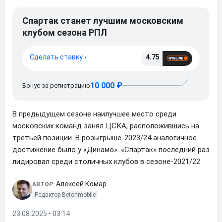
Спартак станет лучшим московским
клубом сезона РПЛ
Сделать ставку ›
4.75
10 000 ₽
Бонус за регистрацию
В предыдущем сезоне наилучшее место среди
московских команд занял ЦСКА, расположившись на
третьей позиции. В розыгрыше-2023/24 аналогичное
достижение было у «Динамо». «Спартак» последний раз
лидировал среди столичных клубов в сезоне-2021/22.
Алексей Комар
АВТОР:
Редактор Betonmobile
23.08.2025 • 03:14