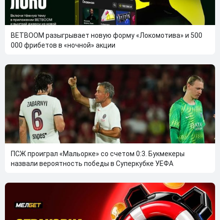
BETBOOM разыгрывает новую форму «Локомотива» и 500
000 фрибетов в «ночной» акции
ПСЖ проиграл «Мальорке» со счетом 0:3. Букмекеры
назвали вероятность победы в Суперкубке УЕФА