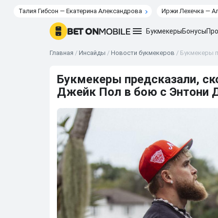
Талия Гибсон — Екатерина Александрова
Иржи Лехечка — А
Букмекеры
Бонусы
Про
Главная
/
Инсайды
/
Новости букмекеров
/
Букмекеры п
Букмекеры предсказали, ск
Джейк Пол в бою с Энтони