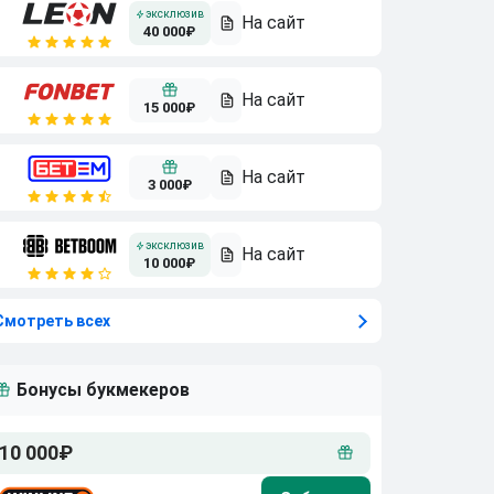
40 000₽
15 000₽
3 000₽
10 000₽
Смотреть всех
Бонусы букмекеров
10 000₽