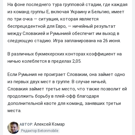
На фоне последнего тура групповой стадии, где каждая
из команд группы E, включая Украину и Бельгию, имеет
по три очка — ситуация, которая является
беспрецедентной для Евро, — ничейный результат
между Словакией и Румынией обеспечит им выход в
следующую стадию. Игра запланирована на 26 июня.
В различных букмекерских конторах коэффициент на
ничью колеблется в пределах 2,05.
Если Румыния не проиграет Словакии, она займет одно
из первых двух мест в группе. В случае ничьей,
Словакия займет третье место, что также позволит ей
продолжить борьбу в плей-офф благодаря
дополнительной квоте для команд, занявших третьи
места.
Алексей Комар
АВТОР:
Редактор Betonmobile