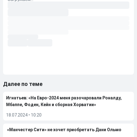
Далее по теме
Игнатьев: «На Евро-2024 меня разочаровали Роналду,
Мбаппе, Фоден, Кейн и сборная Хорватии»
18.07.2024
•
10:20
«Манчестер Сити» не хочет приобретать Дани Ольмо