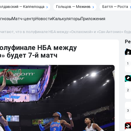
лдавский — Каппелоцца
Гольцов — Межиев
Баттл — Роста
гнозы
Матч-центр
Новости
Калькуляторы
Приложения
читают, что в полуфинале НБА между «Оклахомой» и «Сан-Антонио» буде
Ре
полуфинале НБА между
» будет 7-й матч
1
2
3