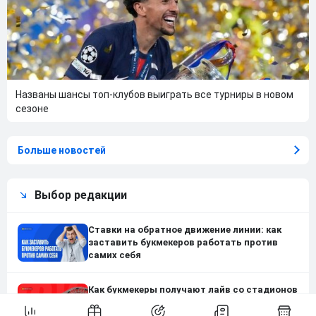
Названы шансы топ-клубов выиграть все турниры в новом
сезоне
Больше новостей
Выбор редакции
Ставки на обратное движение линии: как
заставить букмекеров работать против
самих себя
Как букмекеры получают лайв со стадионов
и где их слабые места