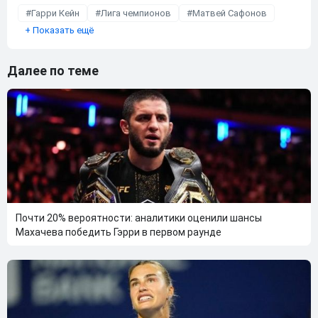
Гарри Кейн
Лига чемпионов
Матвей Сафонов
+
Показать ещё
Далее по теме
Почти 20% вероятности: аналитики оценили шансы
Махачева победить Гэрри в первом раунде