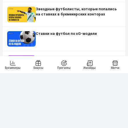
Звездные футболисты, которые попались
на ставках в букмекерских конторах
Ставки на футбол по xG-модели
Сколько можно заработать на ставках в
2026 году: расходы и доходы
профессионального каппера в РФ
Ставки на обратное движение линии: как
заставить букмекеров работать против
самих себя
Нашли ошибку?
Сообщите нам