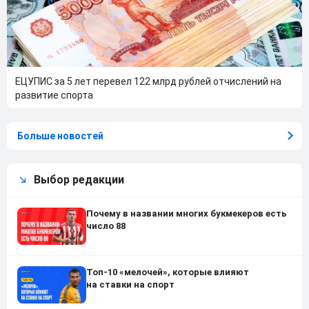
ЕЦУПИС за 5 лет перевел 122 млрд рублей отчислений на
развитие спорта
Больше новостей
Выбор редакции
Почему в названии многих букмекеров есть
число 88
Топ-10 «мелочей», которые влияют
на ставки на спорт