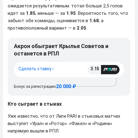
ожидается результативным: тотал больше 2,5 голов
идет за
1.85
, меньше — за
1.95
. Вероятность того, что
забьют обе команды, оценивается в
1.68
, а
противоположный вариант — в
2.05
.
Акрон обыграет Крылья Советов и
останется в РПЛ
Сделать ставку ›
3.15
20 000 ₽
Бонус за регистрацию
Кто сыграет в стыках
Уже известно, что от Лиги PARI в стыковых матчах
выступят «Урал» и «Ротор». «Факел» и «Родина»
напрямую вышли в РПЛ.