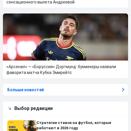
сенсационного вылета Андреевой
«Арсенал» — «Боруссия» Дортмунд: букмекеры назвали
фаворита матча Кубка Эмирейтс
Больше новостей
Выбор редакции
Стратегии ставок на футбол, которые
работают в 2026 году