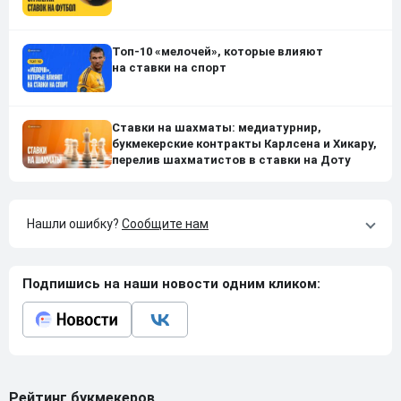
Топ-10 «мелочей», которые влияют
на ставки на спорт
Ставки на шахматы: медиатурнир,
букмекерские контракты Карлсена и Хикару,
перелив шахматистов в ставки на Доту
Нашли ошибку?
Сообщите нам
Подпишись на наши новости одним кликом:
Рейтинг букмекеров