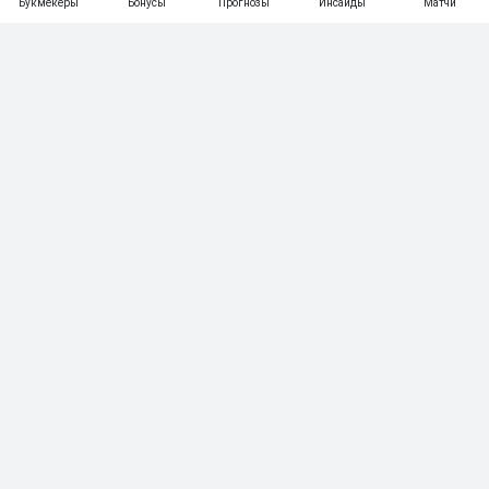
6
3 000₽
19
7
64
10 000₽
Смотреть всех
Бонусы букмекеров
10 000₽
20 000₽