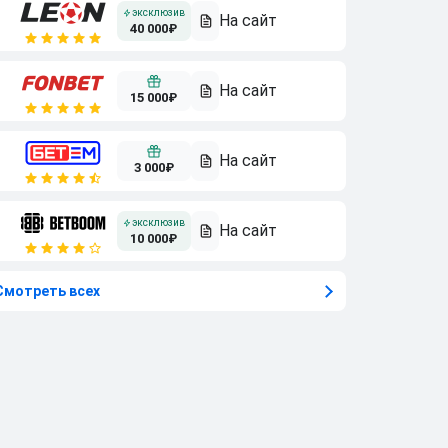
40 000₽
15 000₽
3 000₽
10 000₽
Смотреть всех