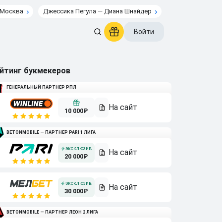
 Москва
Джессика Пегула — Диана Шнайдер
Войти
йтинг букмекеров
ГЕНЕРАЛЬНЫЙ ПАРТНЕР РПЛ
10 000₽
BETONMOBILE — ПАРТНЕР PARI 1 ЛИГА
20 000₽
30 000₽
BETONMOBILE — ПАРТНЕР ЛЕОН 2 ЛИГА