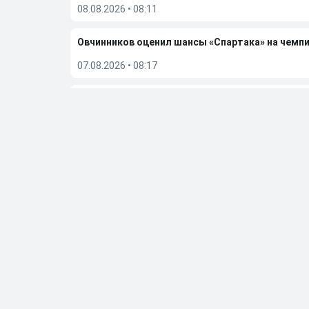
08.08.2026
•
08:11
Овчинников оценил шансы «Спартака» на чемп
07.08.2026
•
08:17
Масалитин не уверен, что в «Спартаке» примут
06.08.2026
•
08:26
Овчинников назвал дураком Ву за нелепый пена
04.08.2026
•
08:29
Больше новостей
Выбор редакции