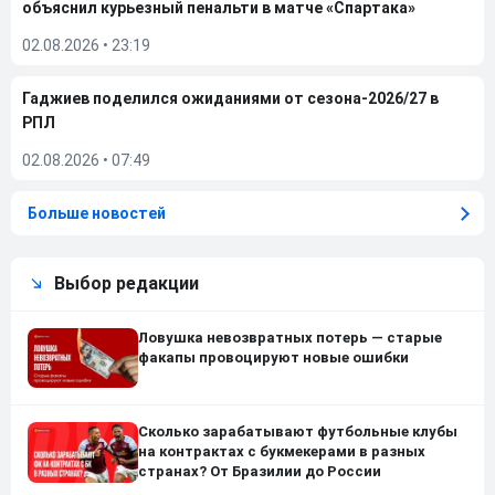
объяснил курьезный пенальти в матче «Спартака»
02.08.2026
•
23:19
Гаджиев поделился ожиданиями от сезона-2026/27 в
РПЛ
02.08.2026
•
07:49
Больше новостей
Выбор редакции
Ловушка невозвратных потерь — старые
факапы провоцируют новые ошибки
Сколько зарабатывают футбольные клубы
на контрактах с букмекерами в разных
странах? От Бразилии до России