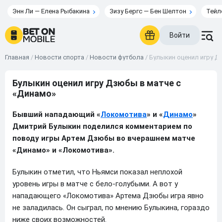
Энн Ли — Елена Рыбакина
Зизу Бергс — Бен Шелтон
Тейл
Войти
Главная
/
Новости спорта
/
Новости футбола
/
Булыкин оценил игру Д
Булыкин оценил игру Дзюбы в матче с
«Динамо»
Бывший нападающий «
Локомотива
» и «
Динамо
»
Дмитрий Булыкин поделился комментарием по
поводу игры Артем Дзюбы во вчерашнем матче
«Динамо» и «Локомотива».
Булыкин отметил, что Ньямси показал неплохой
уровень игры в матче с бело-голубыми. А вот у
нападающего «Локомотива» Артема Дзюбы игра явно
не заладилась. Он сыграл, по мнению Булыкина, гораздо
ниже своих возможностей.