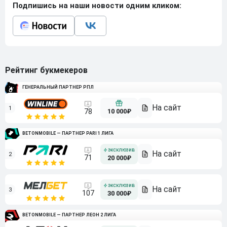
Подпишись на наши новости одним кликом:
Рейтинг букмекеров
ГЕНЕРАЛЬНЫЙ ПАРТНЕР РПЛ
1
10 000₽
78
BETONMOBILE — ПАРТНЕР PARI 1 ЛИГА
2
71
20 000₽
3
107
30 000₽
BETONMOBILE — ПАРТНЕР ЛЕОН 2 ЛИГА