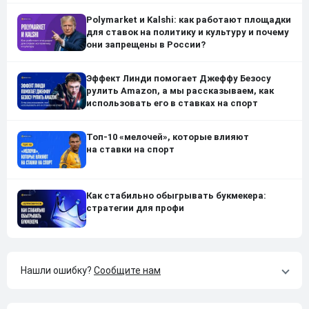
Polymarket и Kalshi: как работают площадки
для ставок на политику и культуру и почему
они запрещены в России?
Эффект Линди помогает Джеффу Безосу
рулить Amazon, а мы рассказываем, как
использовать его в ставках на спорт
Топ-10 «мелочей», которые влияют
на ставки на спорт
Как стабильно обыгрывать букмекера:
стратегии для профи
Нашли ошибку?
Сообщите нам