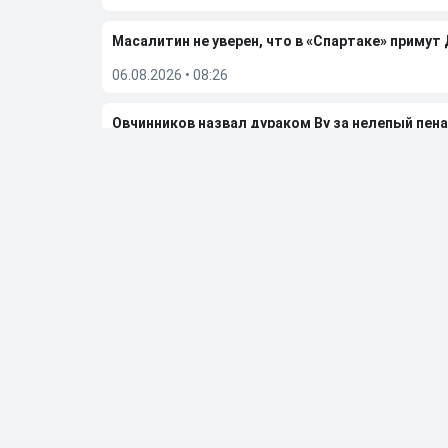
Масалитин не уверен, что в «Спартаке» примут
06.08.2026
•
08:26
Овчинников назвал дураком Ву за нелепый пена
04.08.2026
•
08:29
«Это проблема вратаря и защитника». Лапочки
02.08.2026
•
23:19
Больше новостей
Выбор редакции