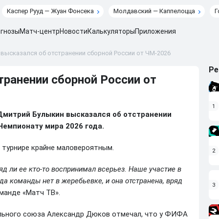
Каспер Рууд — Жуан Фонсека
Молдавский — Каппелоцца
Г
гнозы
Матч-центр
Новости
Калькуляторы
Приложения
высказался об отстранении сборной России от ЧМ-2026
Ре
транении сборной России от
1
митрий Булыкин высказался об отстранении
Чемпионату мира 2026 года.
 турнире крайне маловероятным.
2
д ли ее кто‑то воспринимал всерьез. Наше участие в
а команды нет в жеребьевке, и она отстранена, вряд
3
оманде «Матч ТВ».
льного союза Александр Дюков отмечал, что у ФИФА