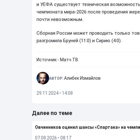
и УЕФА существует техническая возможность
чемпионата мира‑2026 после проведения жере
почти невозможным.
Сборная России может проводить только тов
разгромила Бруней (11:0) и Сирию (4:0).
Источник - Матч ТВ
Алибек Измайлов
АВТОР:
29.11.2024 • 14:08
Далее по теме
Овчинников оценил шансы «Спартака» на чемп
07.08.2026
•
08:17