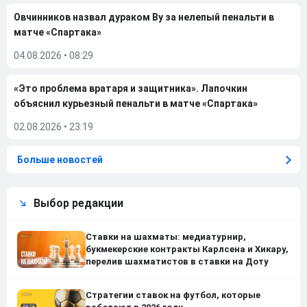
Овчинников назвал дураком Ву за нелепый пенальти в
матче «Спартака»
04.08.2026
•
08:29
«Это проблема вратаря и защитника». Лапочкин
объяснил курьезный пенальти в матче «Спартака»
02.08.2026
•
23:19
Больше новостей
Выбор редакции
Ставки на шахматы: медиатурнир,
букмекерские контракты Карлсена и Хикару,
перелив шахматистов в ставки на Доту
Стратегии ставок на футбол, которые