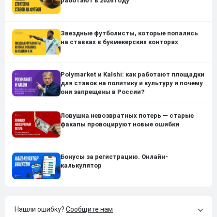
работают в 2026 году
Звездные футболисты, которые попались
на ставках в букмекерских конторах
Polymarket и Kalshi: как работают площадки
для ставок на политику и культуру и почему
они запрещены в России?
Ловушка невозвратных потерь — старые
факапы провоцируют новые ошибки
Бонусы за регистрацию. Онлайн-
калькулятор
Нашли ошибку?
Сообщите нам