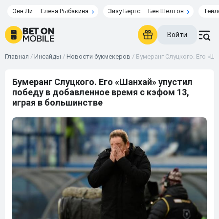
Энн Ли — Елена Рыбакина
Зизу Бергс — Бен Шелтон
Тейл
Войти
Главная
/
Инсайды
/
Новости букмекеров
/
Бумеранг Слуцкого. Его «Ш
Бумеранг Слуцкого. Его «Шанхай» упустил
победу в добавленное время с кэфом 13,
играя в большинстве