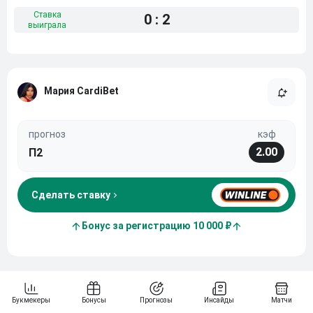
Ставка
0 : 2
выиграла
Мария CardiBet
прогноз
кэф
2.00
П2
Сделать ставку
Бонус за регистрацию 10 000 ₽
Прогноз
Топ-эксперты