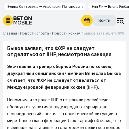
Элина Свитолина — Анастасия Потапова
Энн Ли — Елена Рыба
Войти
Главная
/
Новости спорта
/
Новости хоккея
/
Быков заявил, что ФХР не
Быков заявил, что ФХР не следует
отделяться от IIHF, несмотря на санкции
Экс-главный тренер сборной России по хоккею,
двукратный олимпийский чемпион Вячеслав Быков
считает, что ФХР не следует отделяться от
Международной федерации хоккея (IIHF).
Напомним, что ранее IIHF отстранила российскую
сборную от участия международных турнирах на
неопределенный срок из-за политической ситуации в
мире. Ранее глава федерации Люк Тардиф объявил, что
в феврале наступившего года должен решиться вопрос