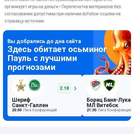
организует игры на деньги • Перепечатка материалов без
согласования допустима при наличии dofollow-ссылки на
страницу-источник
2.18
Шериф
Борац Баня-Лука
Санкт-Галлен
МЛ Витебск
20:00
Лига Конференций
21:30
Лига Конференций