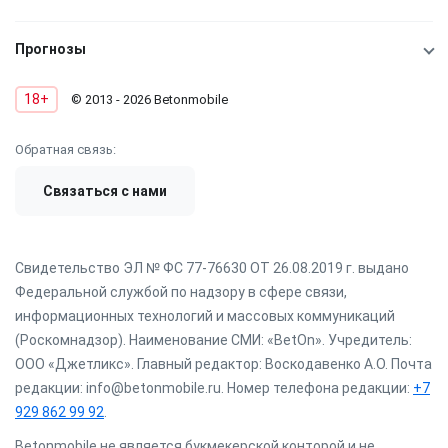
Прогнозы
18+
© 2013 - 2026 Betonmobile
Обратная связь:
Связаться с нами
Свидетельство ЭЛ № ФС 77-76630 ОТ 26.08.2019 г. выдано
Федеральной службой по надзору в сфере связи,
информационных технологий и массовых коммуникаций
(Роскомнадзор). Наименование СМИ: «BetOn». Учредитель:
ООО «Джетликс». Главный редактор: Воскодавенко А.О. Почта
редакции: info@betonmobile.ru. Номер телефона редакции:
+7
929 862 99 92
.
Betonmobile не является букмекерской конторой и не