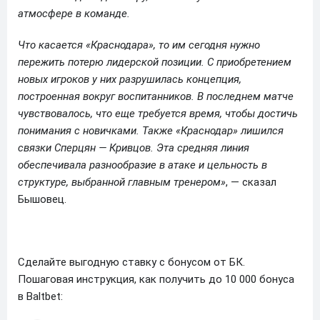
атмосфере в команде.
Что касается «Краснодара», то им сегодня нужно
пережить потерю лидерской позиции. С приобретением
новых игроков у них разрушилась концепция,
построенная вокруг воспитанников. В последнем матче
чувствовалось, что еще требуется время, чтобы достичь
понимания с новичками. Также «Краснодар» лишился
связки Сперцян — Кривцов. Эта средняя линия
обеспечивала разнообразие в атаке и цельность в
структуре, выбранной главным тренером»
, — сказал
Бышовец.
Сделайте выгодную ставку с бонусом от БК.
Пошаговая инструкция, как получить до 10 000 бонуса
в Baltbet: