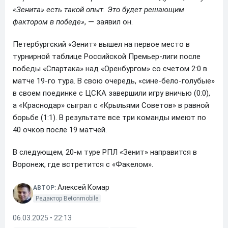
«Зенита» есть такой опыт. Это будет решающим
фактором в победе»
, — заявил он.
Петербургский «Зенит» вышел на первое место в
турнирной таблице Российской Премьер-лиги после
победы «Спартака» над «Оренбургом» со счетом 2:0 в
матче 19-го тура. В свою очередь, «сине-бело-голубые»
в своем поединке с ЦСКА завершили игру вничью (0:0),
а «Краснодар» сыграл с «Крыльями Советов» в равной
борьбе (1:1). В результате все три команды имеют по
40 очков после 19 матчей.
В следующем, 20-м туре РПЛ «Зенит» направится в
Воронеж, где встретится с «Факелом».
Алексей Комар
АВТОР:
Редактор Betonmobile
06.03.2025 • 22:13