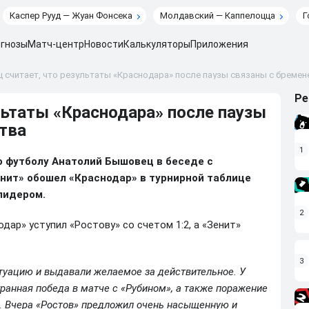
Каспер Рууд — Жуан Фонсека
Молдавский — Каппелоцца
Г
гнозы
Матч-центр
Новости
Калькуляторы
Приложения
 считает, что результаты «Краснодара» после паузы связаны с бреме
Ре
льтаты «Краснодара» после паузы
тва
1
о футболу Анатолий Бышовец в беседе с
нит» обошел «Краснодар» в турнирной таблице
лидером.
2
дар» уступил «Ростову» со счетом 1:2, а «Зенит»
3
туацию и выдавали желаемое за действительное. У
ранная победа в матче с «Рубином», а также поражение
а. Вчера «Ростов» предложил очень насыщенную и