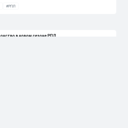
РПЛ
ионство в новом сезоне РПЛ
 Даку после его националистических кричалок
льти в матче «Спартака»
н объяснил курьезный пенальти в матче «Спартака»