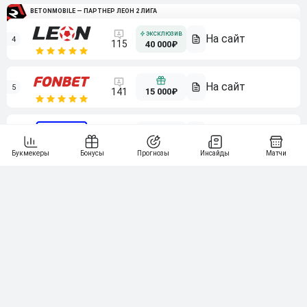
BETONMOBILE — ПАРТНЕР ЛЕОН 2 ЛИГА
4
115
40 000₽
5
15 000₽
141
6
3 000₽
19
7
64
10 000₽
Смотреть всех