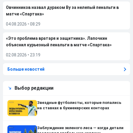
Овчинников назвал дураком Ву за нелепый пенальти в
матче «Спартака»
04.08.2026
•
08:29
«Это проблема вратаря и защитника». Лапочкин
объяснил курьезный пенальти в матче «Спартака»
02.08.2026
•
23:19
Больше новостей
Выбор редакции
Звездные футболисты, которые попались
на ставках в букмекерских конторах
Заблуждение зеленого леса — когда детали