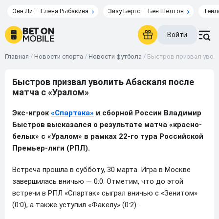
Энн Ли — Елена Рыбакина
Зизу Бергс — Бен Шелтон
Тейл
Войти
Главная
/
Новости спорта
/
Новости футбола
/
Быстров призвал уволи
Быстров призвал уволить Абаскаля после
матча с «Уралом»
Экс-игрок
«Спартака»
и сборной России Владимир
Быстров высказался о результате матча «красно-
белых» с «Уралом» в рамках 22-го тура Российской
Премьер-лиги (РПЛ).
Встреча прошла в субботу, 30 марта. Игра в Москве
завершилась вничью — 0:0. Отметим, что до этой
встречи в РПЛ «Спартак» сыграл вничью с «Зенитом»
(0:0), а также уступил «Факелу» (0:2).