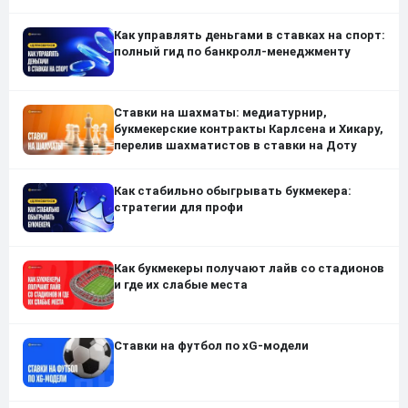
Как управлять деньгами в ставках на спорт:
полный гид по банкролл-менеджменту
Ставки на шахматы: медиатурнир,
букмекерские контракты Карлсена и Хикару,
перелив шахматистов в ставки на Доту
Как стабильно обыгрывать букмекера:
стратегии для профи
Как букмекеры получают лайв со стадионов
и где их слабые места
Ставки на футбол по xG-модели