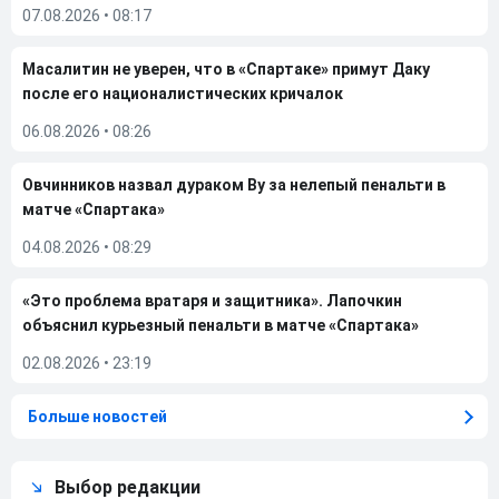
07.08.2026
•
08:17
Масалитин не уверен, что в «Спартаке» примут Даку
после его националистических кричалок
06.08.2026
•
08:26
Овчинников назвал дураком Ву за нелепый пенальти в
матче «Спартака»
04.08.2026
•
08:29
«Это проблема вратаря и защитника». Лапочкин
объяснил курьезный пенальти в матче «Спартака»
02.08.2026
•
23:19
Больше новостей
Выбор редакции