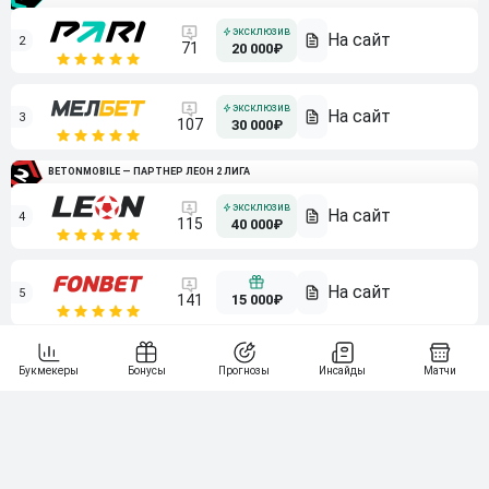
2
71
20 000₽
3
107
30 000₽
BETONMOBILE — ПАРТНЕР ЛЕОН 2 ЛИГА
4
115
40 000₽
5
15 000₽
141
6
3 000₽
19
7
64
10 000₽