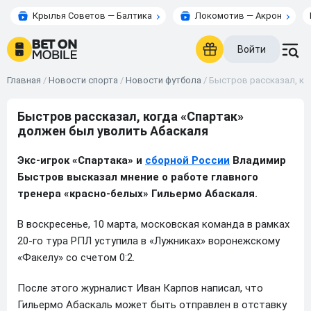
Крылья Советов — Балтика
Локомотив — Акрон
Войти
Главная
/
Новости спорта
/
Новости футбола
/
Быстров рассказал, ко
Быстров рассказал, когда «Спартак»
должен был уволить Абаскаля
Экс-игрок «Спартака» и
сборной России
Владимир
Быстров высказал мнение о работе главного
тренера «красно-белых» Гильермо Абаскаля.
В воскресенье, 10 марта, московская команда в рамках
20-го тура РПЛ уступила в «Лужниках» воронежскому
«Факелу» со счетом 0:2.
После этого журналист Иван Карпов написал, что
Гильермо Абаскаль может быть отправлен в отставку