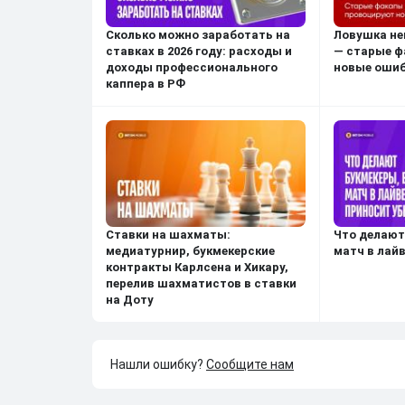
Сколько можно заработать на
Ловушка не
ставках в 2026 году: расходы и
— старые ф
доходы профессионального
новые оши
каппера в РФ
Ставки на шахматы:
Что делают
медиатурнир, букмекерские
матч в лай
контракты Карлсена и Хикару,
перелив шахматистов в ставки
на Доту
Нашли ошибку?
Сообщите нам