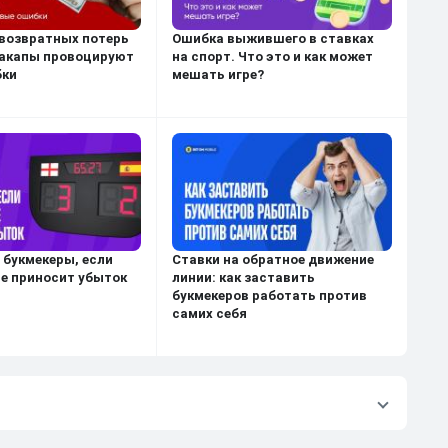
возвратных потерь
Ошибка выжившего в ставках
акапы провоцируют
на спорт. Что это и как может
бки
мешать игре?
 букмекеры, если
Ставки на обратное движение
ве приносит убыток
линии: как заставить
букмекеров работать против
самих себя