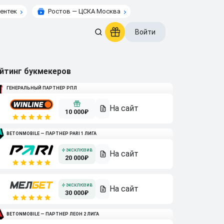
ентек
Ростов — ЦСКА Москва
Войти
йтинг букмекеров
ГЕНЕРАЛЬНЫЙ ПАРТНЕР РПЛ
10 000₽
BETONMOBILE — ПАРТНЕР PARI 1 ЛИГА
20 000₽
30 000₽
BETONMOBILE — ПАРТНЕР ЛЕОН 2 ЛИГА