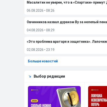
Масалитин не уверен, что в «Спартаке» примут
06.08.2026
•
08:26
Овчинников назвал дураком Ву за нелепый пена
04.08.2026
•
08:29
«Это проблема вратаря и защитника». Лапочки
02.08.2026
•
23:19
Больше новостей
Выбор редакции