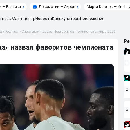
 — Балтика
Локомотив — Акрон
Марта Костюк — Ига Шв
гнозы
Матч-центр
Новости
Калькуляторы
Приложения
футболист «Спартака» назвал фаворитов чемпионата мира 2026
Ре
а» назвал фаворитов чемпионата
1
2
3