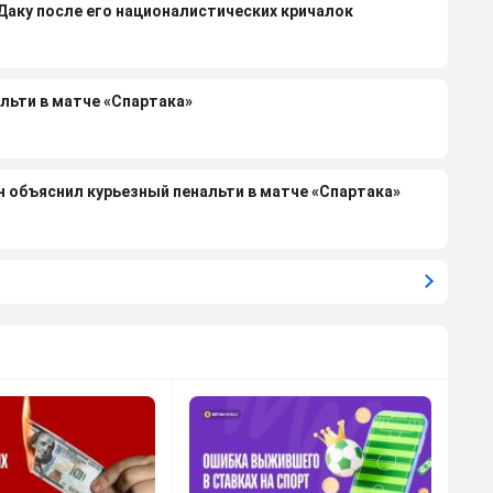
 Даку после его националистических кричалок
льти в матче «Спартака»
н объяснил курьезный пенальти в матче «Спартака»