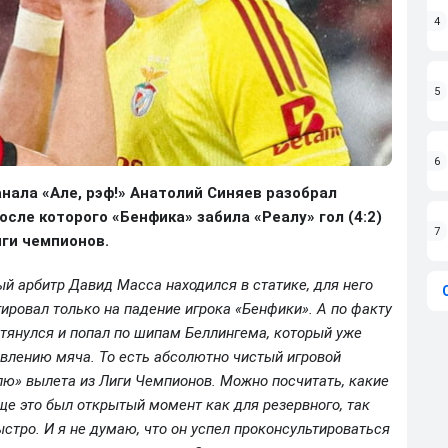
4
5
6
нала «Але, рэф!» Анатолий Синяев разобрал
сле которого «Бенфика» забила «Реалу» гол (4:2)
7
иги чемпионов.
ый арбитр Давид Масса находился в статике, для него
ировал только на падение игрока «Бенфики». А по факту
 тянулся и попал по шипам Беллингема, который уже
авлению мяча. То есть абсолютно чистый игровой
лю» вылета из Лиги Чемпионов. Можно посчитать, какие
бще это был открытый момент как для резервного, так
стро. И я не думаю, что он успел проконсультироваться