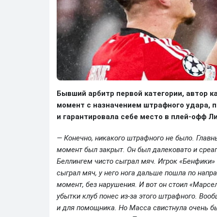
Бывший арбитр первой категории, автор ка
момент с назначением штрафного удара, по
и гарантировала себе место в плей-офф Л
— Конечно, никакого штрафного не было. Главн
момент был закрыт. Он был далековато и среаг
Беллингем чисто сыграл мяч. Игрок «Бенфики»
сыграл мяч, у него нога дальше пошла по напр
момент, без нарушения. И вот он стоил «Марсе
убытки клуб понес из-за этого штрафного. Воо
и для помощника. Но Масса свистнула очень бы