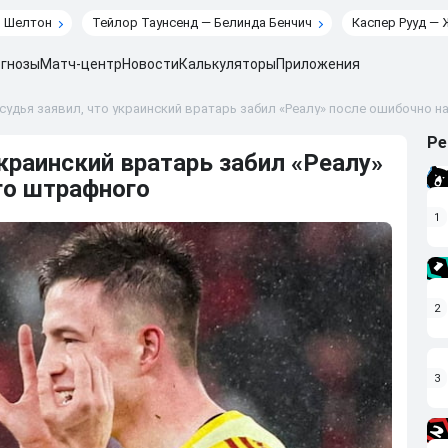
н Шелтон
Тейлор Таунсенд — Белинда Бенчич
Каспер Рууд — 
гнозы
Матч-центр
Новости
Калькуляторы
Приложения
удья заявил, что украинский вратарь забил «Реалу» после ошибочно 
Ре
краинский вратарь забил «Реалу»
го штрафного
1
2
3