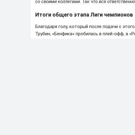
со своими коллегами. Так что вся ответственно
Итоги общего этапа Лиги чемпионов
Благодаря голу, который после подачи с этог
Трубин, «Бенфика» пробилась в плей-офф, а «Р
1/8 финала. Обе команды ждет раунд плей-офф
«Марсель» — букмекеры давали коэффициент 1
Жеребьевка плей-офф Лиги чемпионов-2025/2
(Швейцария) 30 января.
Анатолий Синяев
АВТОР:
Футбольный судья
автор тг-канала «Алё, рэф!»
29.01.2026 • 12:07
Лига чемпионов
ФК Бенфика
ФК Марсель
Далее по теме