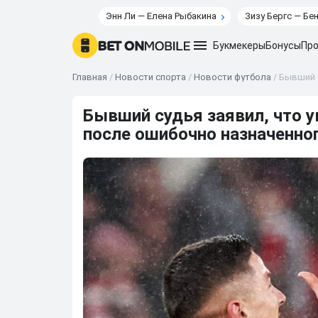
Энн Ли — Елена Рыбакина
Зизу Бергс — Бе
Букмекеры
Бонусы
Про
Главная
/
Новости спорта
/
Новости футбола
/
Бывший с
Бывший судья заявил, что у
после ошибочно назначенно