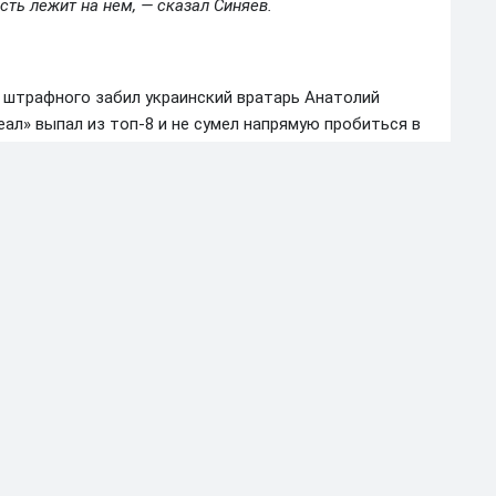
сть лежит на нем, — сказал Синяев.
о штрафного забил украинский вратарь Анатолий
еал» выпал из топ-8 и не сумел напрямую пробиться в
 (1/16). Из-за этого гола завершил выступление в ЛЧ
0.00 на это перед последним туром.
6 пройдет в Доме европейского футбола в Ньоне
+
Показать ещё