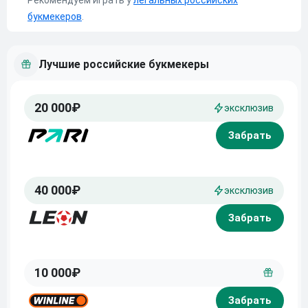
Рекомендуем играть у
легальных российских
букмекеров
.
Лучшие российские букмекеры
20 000₽
40 000₽
10 000₽