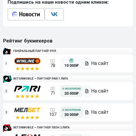
Подпишись на наши новости одним кликом:
Рейтинг букмекеров
ГЕНЕРАЛЬНЫЙ ПАРТНЕР РПЛ
1
10 000₽
78
BETONMOBILE — ПАРТНЕР PARI 1 ЛИГА
2
71
20 000₽
3
107
30 000₽
BETONMOBILE — ПАРТНЕР ЛЕОН 2 ЛИГА