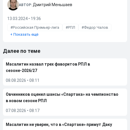
Дмитрий Меньшаев
АВТОР:
13.03.2024 • 19:36
Российская Премьер-лига
РПЛ
Федор Чалов
+
Показать ещё
Далее по теме
Масалитин назвал трех фаворитов РПЛ в
сезоне-2026/27
08.08.2026
•
08:11
Овчинников оценил шансы «Спартака» на чемпионство
в новом сезоне РПЛ
07.08.2026
•
08:17
Масалитин не уверен, что в «Спартаке» примут Даку