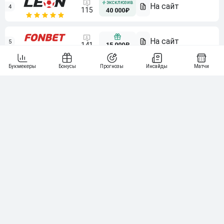
4
115
40 000₽
5
15 000₽
141
6
3 000₽
19
7
64
10 000₽
Смотреть всех