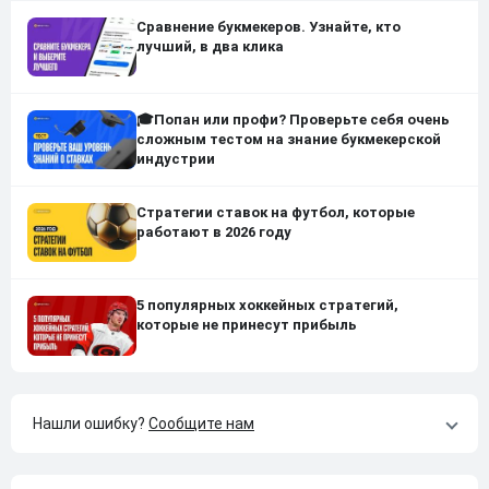
Сравнение букмекеров. Узнайте, кто
лучший, в два клика
🎓Попан или профи? Проверьте себя очень
сложным тестом на знание букмекерской
индустрии
Стратегии ставок на футбол, которые
работают в 2026 году
5 популярных хоккейных стратегий,
которые не принесут прибыль
Нашли ошибку?
Сообщите нам