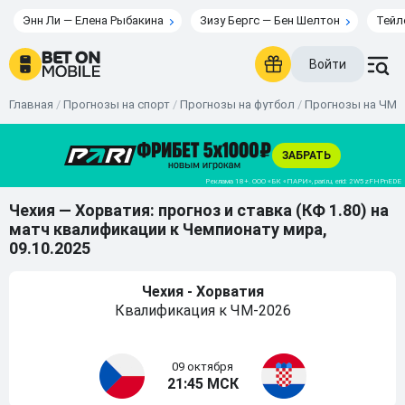
Энн Ли — Елена Рыбакина
Зизу Бергс — Бен Шелтон
Тейл
Войти
Главная
/
Прогнозы на спорт
/
Прогнозы на футбол
/
Прогнозы на ЧМ-
Чехия — Хорватия: прогноз и ставка (КФ 1.80) на
матч квалификации к Чемпионату мира,
09.10.2025
Чехия - Хорватия
Квалификация к ЧМ-2026
09 октября
21:45 МСК