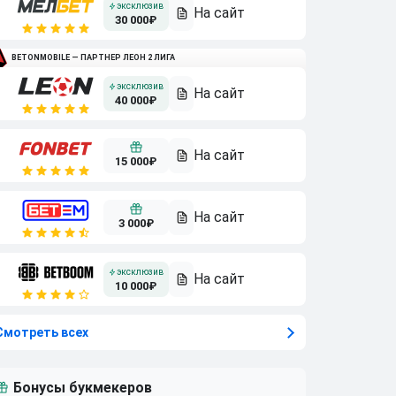
30 000₽
BETONMOBILE — ПАРТНЕР ЛЕОН 2 ЛИГА
40 000₽
15 000₽
3 000₽
10 000₽
Смотреть всех
Бонусы букмекеров