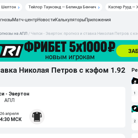
н Шелтон
Тейлор Таунсенд — Белинда Бенчич
Каспер Рууд — 
гнозы
Матч-центр
Новости
Калькуляторы
Приложения
огнозы на АПЛ
/
Челси - Эвертон: прогноз и ставка Николая Петров с кэ
тавка Николая Петров с кэфом 1.92
Ре
си - Эвертон
1
АПЛ
26 апреля
4:30 МСК
2