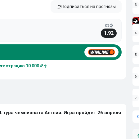
3
Подписаться на прогнозы
кэф
1.92
4
5
егистрацию 10 000 ₽
6
7
4 тура чемпионата Англии. Игра пройдет 26 апреля