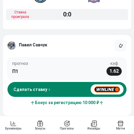
Ставка
0:0
проиграла
Павел Савчук
прогноз
кэф
1.62
П1
Сделать ставку
Бонус за регистрацию 10 000 ₽
Прогноз
Топ-эксперты