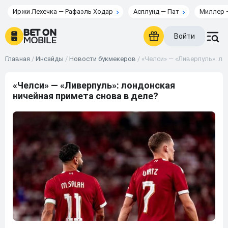
Иржи Лехечка — Рафаэль Ходар
Асплунд — Пат
Миллер 
Войти
Главная
/
Инсайды
/
Новости букмекеров
/
«Челси» — «Ливерпуль»: ло
«Челси» — «Ливерпуль»: лондонская
ничейная примета снова в деле?