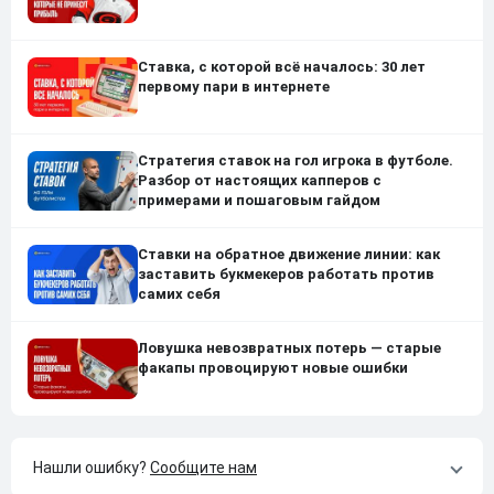
Ставка, с которой всё началось: 30 лет
первому пари в интернете
Стратегия ставок на гол игрока в футболе.
Разбор от настоящих капперов с
примерами и пошаговым гайдом
Ставки на обратное движение линии: как
заставить букмекеров работать против
самих себя
Ловушка невозвратных потерь — старые
факапы провоцируют новые ошибки
Нашли ошибку?
Сообщите нам