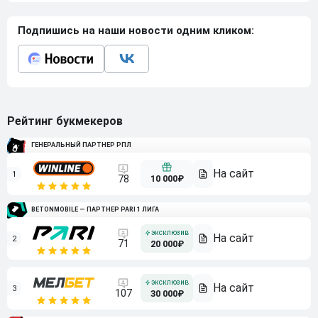
Подпишись на наши новости одним кликом:
Рейтинг букмекеров
ГЕНЕРАЛЬНЫЙ ПАРТНЕР РПЛ
1
10 000₽
78
BETONMOBILE — ПАРТНЕР PARI 1 ЛИГА
2
71
20 000₽
3
107
30 000₽