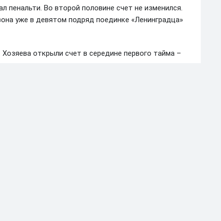
ал пенальти. Во второй половине счет не изменился.
езона уже в девятом подряд поединке «Ленинградца»
. Хозяева открыли счет в середине первого тайма –
нь» смогла отыграться: от поражения ее спас
краснодарцы по-прежнему находятся в поисках первой
отяжении 19 встреч, лишь в шестой раз сыграв вничью.
шем в сезоне. Обыграв в 1-м туре на своем поле
ала лишь 2 очка.
 разошлись «Текстильщик» и «Волгарь». Это лишь
ала чемпионата: в стартовом туре со счетом 0:0
Примечательно, что эти соперники не выявили
ильщик» же не знает поражений на своем поле уже на