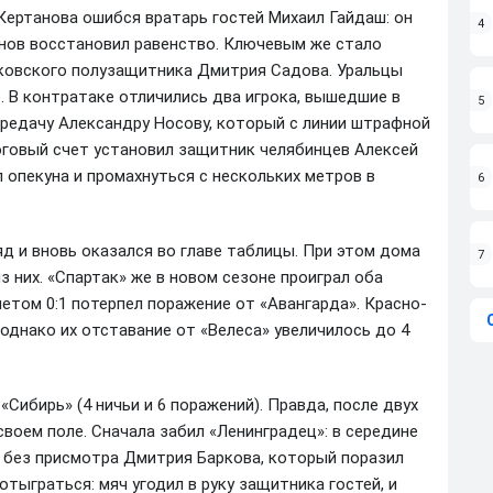
Кертанова ошибся вратарь гостей Михаил Гайдаш: он
4
узнов восстановил равенство. Ключевым же стало
аковского полузащитника Дмитрия Садова. Уральцы
 В контратаке отличились два игрока, вышедшие в
5
ередачу Александру Носову, который с линии штрафной
тоговый счет установил защитник челябинцев Алексей
 опекуна и промахнуться с нескольких метров в
6
д и вновь оказался во главе таблицы. При этом дома
7
из них. «Спартак» же в новом сезоне проиграл оба
четом 0:1 потерпел поражение от «Авангарда». Красно-
 однако их отставание от «Велеса» увеличилось до 4
Сибирь» (4 ничьи и 6 поражений). Правда, после двух
своем поле. Сначала забил «Ленинградец»: в середине
и без присмотра Дмитрия Баркова, который поразил
тыграться: мяч угодил в руку защитника гостей, и