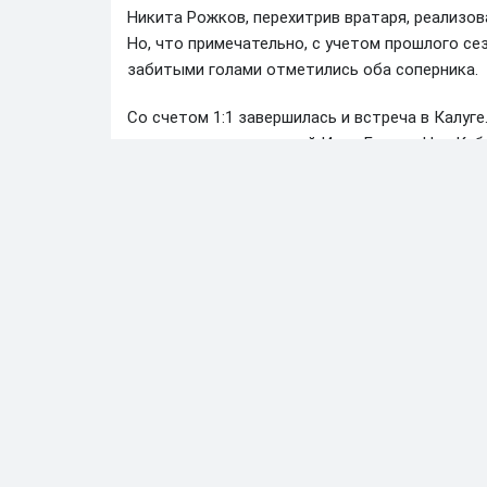
Никита Рожков, перехитрив вратаря, реализов
Но, что примечательно, с учетом прошлого с
забитыми голами отметились оба соперника.
Со счетом 1:1 завершилась и встреча в Калуге
это сделал нападающий Иван Гулько. Но «Куба
полузащитник Илья Мосейчук. Тем не менее, 
победы в 2024 году: они не выигрывают на пр
Но и «Калуга» пока не впечатляет в стартовав
«Сибирь» (2:1), она в 4 следующих матчах набр
В Иваново счет и вовсе не был открыт: миром
вторая нулевая ничья в группе «Золото» с нач
завершилась встреча «Авангард» — «Кубань». 
сильнейшего в четвертый раз за 5 игр. «Текст
протяжении 13 матчей (5 побед и 8 ничьих).