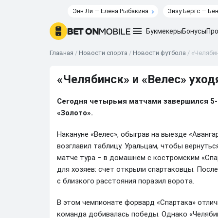
Энн Ли — Елена Рыбакина
Зизу Бергс — Бе
Букмекеры
Бонусы
Про
Главная
/
Новости спорта
/
Новости футбола
/
«Челябин
«Челябинск» и «Велес» уход
Сегодня четырьмя матчами завершился 5-
«Золото».
Накануне «Велес», обыграв на выезде «Авангар
возглавил таблицу. Уральцам, чтобы вернутьс
матче тура – в домашнем с костромским «Спа
для хозяев: счет открыли спартаковцы. Посл
с близкого расстояния поразил ворота.
В этом чемпионате форвард «Спартака» отличи
команда добивалась победы. Однако «Челябин