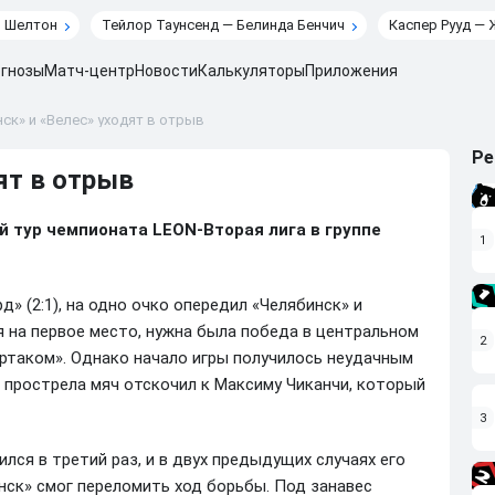
н Шелтон
Тейлор Таунсенд — Белинда Бенчич
Каспер Рууд — 
гнозы
Матч-центр
Новости
Калькуляторы
Приложения
ск» и «Велес» уходят в отрыв
Ре
ят в отрыв
й тур чемпионата
LEON
-Вторая лига в группе
1
д» (2:1), на одно очко опередил «Челябинск» и
я на первое место, нужна была победа в центральном
2
ртаком». Однако начало игры получилось неудачным
е прострела мяч отскочил к Максиму Чиканчи, который
3
лся в третий раз, и в двух предыдущих случаях его
ск» смог переломить ход борьбы. Под занавес