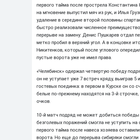
первого тайма после прострела Константина 
на мгновение выпустил мяч из рук, и Илья Гр
удаление в середине второй половины спарт
быстро реализовали численное преимущество.
перерыве на замену: Денис Пушкарев отдал п
метко пробил в верхний угол. А в концовке и
Никитенков, который после углового опередил
пустые ворота уже не имел права.
«Челябинск» одержал четвертую победу подря
он не уступает уже 7 встреч кряду, выиграв 5 
гостевых поединка: в первом в Курске он со с
белые по-прежнему находятся на 3-й строчке,
очков.
10-й матч подряд не может добиться победы «
безголевых поражений смогла не уступить на 
первого тайма после навеса хозяева оставил
ворота. Но еще до перерыва сибиряки смогли о