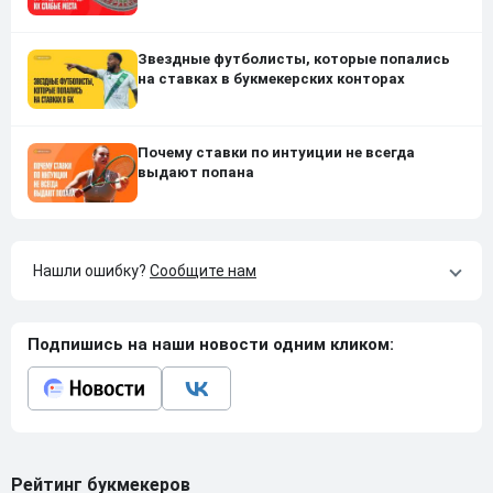
Звездные футболисты, которые попались
на ставках в букмекерских конторах
Почему ставки по интуиции не всегда
выдают попана
Нашли ошибку?
Сообщите нам
Подпишись на наши новости одним кликом:
Рейтинг букмекеров