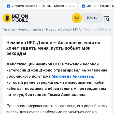
Динамо Москва — Динамо Махачкала
Зенит — Родина 
Войти
Главная
/
Новости спорта
/
Новости бокса и ММА
/
Чемпион UFC Джонс
Чемпион UFC Джонс — Анкалаеву: если он
хочет задеть меня, пусть побьет мои
рекорды
Действующий чемпион UFC в тяжелой весовой
категории Джон Джонс отреагировал на заявление
российского полутяжа
Магомеда Анкалаева
,
который ранее утверждал, что американец якобы
избегает поединка с обязательным претендентом
на титул, британцем Томом Аспиналлом.
По словам американского спортсмена, его российскому
визави для начала необходимо проявиться себя в