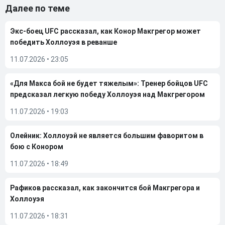
Далее по теме
Экс-боец UFC рассказал, как Конор Макгрегор может
победить Холлоуэя в реванше
11.07.2026
•
23:05
«Для Макса бой не будет тяжелым»: Тренер бойцов UFC
предсказал легкую победу Холлоуэя над Макгрегором
11.07.2026
•
19:03
Олейник: Холлоуэй не является большим фаворитом в
бою с Конором
11.07.2026
•
18:49
Рафиков рассказал, как закончится бой Макгрегора и
Холлоуэя
11.07.2026
•
18:31