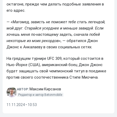
октагоне, прежде чем делать подобные заявления в
его адрес.
—
«Магомед, зависть не поможет тебе стать легендой,
мой друг. Старайся усерднее и меньше завидуй. Если
хочешь меня по-настоящему задеть, сначала побей
некоторые из моих рекордов»
, — обратился Джон
Джонс к Анкалаеву в своих социальных сетях.
На грядущем турнире UFC 309, который состоится в
Нью-Йорке (США), американский боец Джон Джонс
будет защищать свой чемпионский титул в поединке
против своего соотечественника Стипе Миочича.
Максим Кирсанов
АВТОР:
Редактор и автор Betonmobile
11.11.2024 • 10:53