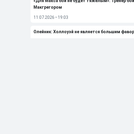
«Для Макса бой не будет тяжелым»: Тренер бо
Макгрегором
11.07.2026
•
19:03
Олейник: Холлоуэй не является большим фаво
11.07.2026
•
18:49
Рафиков рассказал, как закончится бой Макгре
11.07.2026
•
18:31
Больше новостей
Выбор редакции