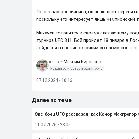
По словам россиянина, он не желает перенять
поскольку его интересует лишь чемпионский т
Махачев готовится к своему следующему поед
турнира UFC 311. Бой пройдет 18 января в Ло
сойдется в противостоянии со своим соотеч
Максим Кирсанов
АВТОР:
Редактор и автор Betonmobile
07.12.2024 • 10:16
Далее по теме
Экс-боец UFC рассказал, как Конор Макгрегор
11.07.2026
•
23:05