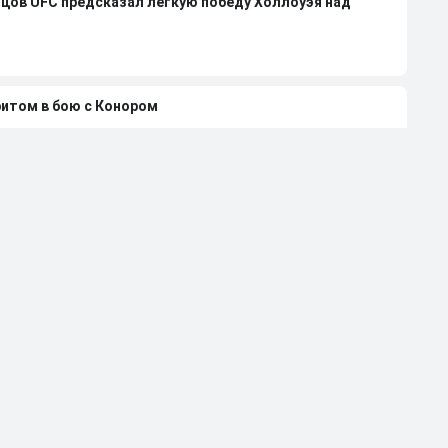
йцов UFC предсказал легкую победу Холлоуэя над
ритом в бою с Конором
гора и Холлоуэя