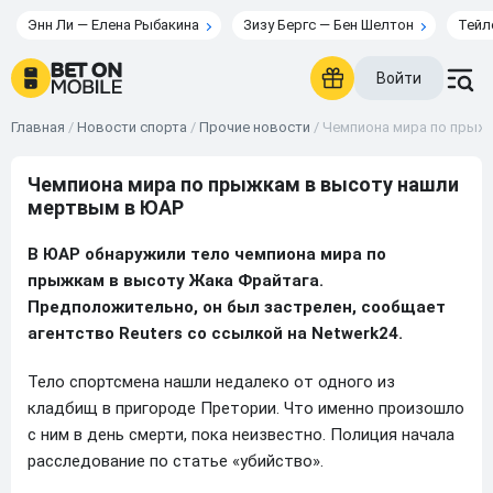
Энн Ли — Елена Рыбакина
Зизу Бергс — Бен Шелтон
Тейл
Войти
Главная
/
Новости спорта
/
Прочие новости
/
Чемпиона мира по прыж
Чемпиона мира по прыжкам в высоту нашли
мертвым в ЮАР
В ЮАР обнаружили тело чемпиона мира по
прыжкам в высоту Жака Фрайтага.
Предположительно, он был застрелен, сообщает
агентство Reuters со ссылкой на Netwerk24.
Тело спортсмена нашли недалеко от одного из
кладбищ в пригороде Претории. Что именно произошло
с ним в день смерти, пока неизвестно. Полиция начала
расследование по статье «убийство».