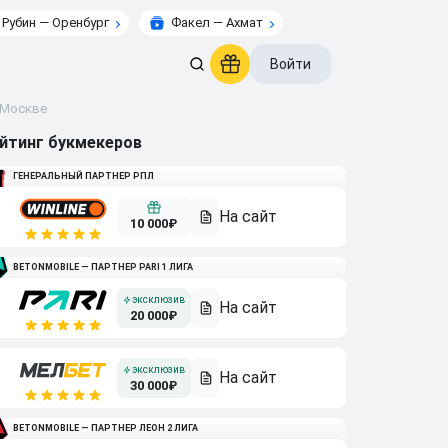
Рубин — Оренбург
Факел — Ахмат
Войти
 Москве
йтинг букмекеров
ГЕНЕРАЛЬНЫЙ ПАРТНЕР РПЛ
10 000₽
BETONMOBILE — ПАРТНЕР PARI 1 ЛИГА
20 000₽
30 000₽
BETONMOBILE — ПАРТНЕР ЛЕОН 2 ЛИГА