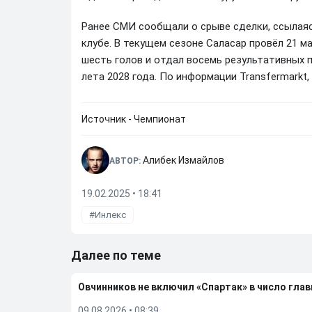
Ранее СМИ сообщали о срыве сделки, ссылая
клубе. В текущем сезоне Саласар провёл 21 ма
шесть голов и отдал восемь результативных 
лета 2028 года. По информации Transfermarkt
Источник - Чемпионат
Алибек Измайлов
АВТОР:
19.02.2025 • 18:41
Инлекс
Далее по теме
Овчинников не включил «Спартак» в число гла
09.08.2026
•
08:39