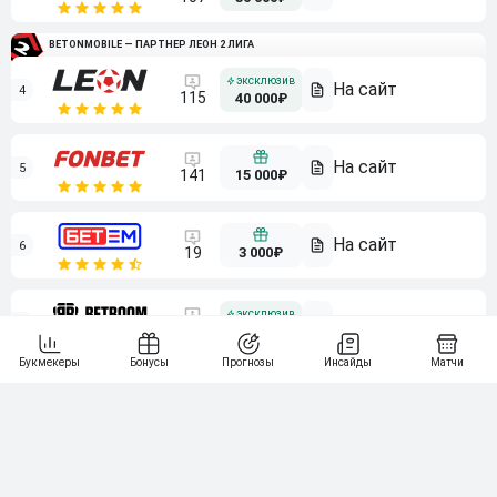
BETONMOBILE — ПАРТНЕР ЛЕОН 2 ЛИГА
4
115
40 000₽
5
15 000₽
141
6
3 000₽
19
7
64
10 000₽
Смотреть всех